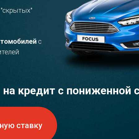
 "скрытых"
втомобилей
с
ителей
 на кредит с пониженной 
ную ставку