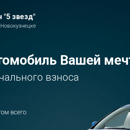
 "5 звезд"
 Новокузнецке
томобиль Вашей меч
ачального взноса
гом всего